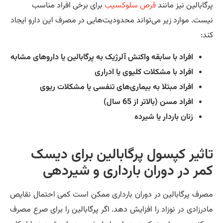
گابالین نیز مانند
قرص سلوکسیب
برای برخی افراد مناسب
ست. موارد زیر می‌تواند محدودیت‌هایی در مصرف این دارو ایجاد
د:
افراد با سابقه واکنش آلرژیک به پرگابالین یا داروهای مشابه
افراد با مشکلات کلیوی یا ادراری
افراد مبتلا به بیماری‌های تنفسی یا مشکلات ریوی
افراد مسن (بالاتر از 65 سال)
زنان باردار یا شیرده
اثیر کپسول پرگابالین برای دیسک
مر در دوران بارداری و شیردهی
رف پرگابالین در دوران بارداری ممکن است کمی ‌احتمال نقایص
درزادی در نوزاد را افزایش دهد. اگر پرگابالین را برای صرع مصرف