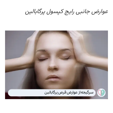
وارض جانبی رایج کپسول پرگابالین