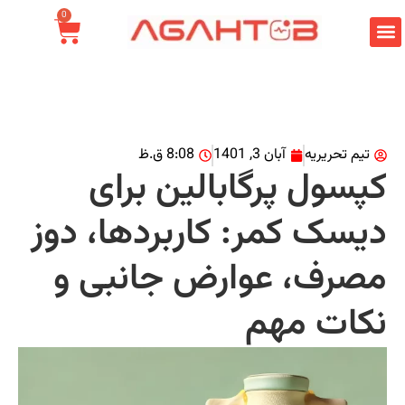
0
تیم تحریریه
آبان 3, 1401
8:08 ق.ظ
پسول پرگابالین برای
یسک کمر: کاربردها، دوز
صرف، عوارض جانبی و
کات مهم