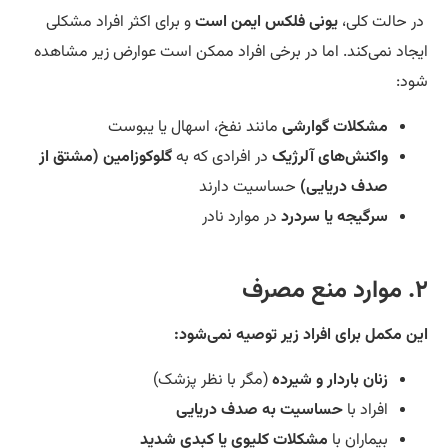
 حالت کلی،
یونی فلکس ایمن است
و برای اکثر افراد مشکلی
جاد نمی‌کند. اما در برخی افراد ممکن است عوارض زیر مشاهده
د:
مشکلات گوارشی
مانند نفخ، اسهال یا یبوست
واکنش‌های آلرژیک
در افرادی که به
گلوکوزامین (مشتق از
صدف دریایی)
حساسیت دارند
سرگیجه یا سردرد
در موارد نادر
صرف
ن مکمل برای افراد زیر توصیه نمی‌شود:
زنان باردار و شیرده
(مگر با نظر پزشک)
افراد با
حساسیت به صدف دریایی
بیماران با
مشکلات کلیوی یا کبدی شدید