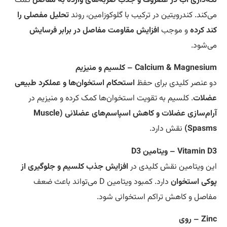
ه‌داری آب در غضروف و جذب ضربه‌های وارده به مفاصل
کمک
‌کند. کندرویتین در ترکیب با گلوکوزامین، روند
تحلیل مفصلی را
د کرده
و موجب
افزایش مقاومت مفاصل در برابر فرسایش
‌شود.
Calcium & Magnes – کلسیم و منیزیم
 عنصر کلیدی برای حفظ
استحکام استخوان‌ها و عملکرد طبیعی
لات
. کلسیم به تقویت استخوان‌ها کمک کرده و منیزیم در
آرام‌سازی عضلات و کاهش اسپاسم‌های عضلانی (Muscle
Spasm
نقش دارد.
Vitamin – ویتامین D3
ن ویتامین نقش کلیدی در
افزایش جذب کلسیم و جلوگیری از
کی استخوان
دارد. کمبود ویتامین D می‌تواند باعث ضعف
اصل و کاهش تراکم استخوانی شود.
 – روی