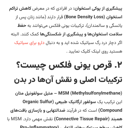
شگیری از پوکی استخوان:
در افرادی که در معرض
کاهش تراکم
ان (Bone Density Loss)
قرار دارند (مانند زنان پس از
ئسگی و سالمندان)، ترکیبات یونی فلکس می‌توانند به
حفظ
امت استخوان‌ها و پیشگیری از شکستگی‌ها
کمک کنند. البته
ر دچار درد رگ سیاتیک شده اید و به دنبال
دارو برای سیاتیک
تید روی لینک کلیک نمایید .
لکس چیست؟
رکیبات اصلی و نقش آن‌ها در بدن
MSM (Methylsulfonylmeth) – متیل سولفونیل متان
ن ترکیب یک
سولفور ارگانیک طبیعی (Organic Sulfur
Compoun
است که در فرآیند
ضدالتهابی و بازسازی بافت‌های
Connective Tissue Repair)
نقش مهمی دارد. MSM با
کاهش سطح سیتوکین‌های التهابی (Pro-Inflammatory