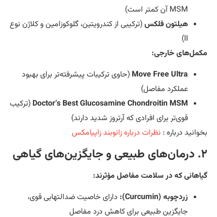
MSM آن کمتر است)
هیلتون فلکس
(ترکیبی از کندرویتین، گلوکوزامین و کلاژن نوع
II)
مل‌های خارجی:
Move Free Ultra
(حاوی ترکیبات پیشرفته‌تر برای بهبود
عملکرد مفاصل)
Doctor’s Best Glucosamine Chondroitin MSM
(ترکیب
قوی‌تر برای افرادی که آرتروز شدید دارند)
وانید درباره :
نظرات درباره زانوبند زاپیامکس
ای گیاهی
اهانی که در سلامت مفاصل مؤثرند:
زردچوبه (Curcumin):
دارای خاصیت ضدالتهابی قوی،
جایگزین طبیعی برای کاهش درد مفاصل