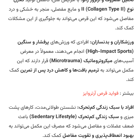
لیل غضروف و آرتروز زانو:
با افزایش سن، کاهش تولید
کلاژن
II (Collagen T)
و مایع مفصلی، منجر به خشکی و درد
اصل می‌شود که این قرص می‌تواند به جلوگیری از این مشکلات
ک کند.
زشکاران و بدنسازان:
افرادی که ورزش‌های
پرفشار و سنگین
انجام می‌دهند، معمولاً در معرض
یب‌های
میکروتروماتیک (Microtrauma)
قرار دارند که این
مل می‌تواند به
ترمیم بافت‌ها و کاهش درد پس از تمرین
کمک
د.
شتر :
فواید قرص آرتروایز
راد با سبک زندگی کم‌تحرک:
نشستن طولانی‌مدت، کارهای پشت
زی و
سبک زندگی کم‌تحرک (Sedentary Lifestyle)
باعث
ف عضلات و مفاصل می‌شود که مصرف این مکمل می‌تواند به
بود انعطاف‌پذیری و تقویت مفاصل
کمک کند.