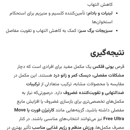
کاهش التهاب
لبنیات و بادام:
تأمین‌کننده کلسیم و منیزیم برای استحکام
استخوان‌ها
سبزیجات برگ سبز:
کمک به کاهش التهاب و تقویت مفاصل
تیجه‌گیری
رص
یونی فلکس
یک مکمل مفید برای افرادی است که دچار
کلات مفصلی، دیسک کمر و زانو درد
هستند. این مکمل در
ایسه با محصولات مشابه، ترکیب متعادلی از
ترکیبات
التهابی و تقویت‌کننده غضروف
دارد. درصورتی‌که نیاز به
مل‌های تخصصی‌تری برای بازسازی غضروف یا افزایش مایع
صلی داشته باشید، گزینه‌هایی مانند
کارتیژن فورت یا Move
Free Ult
نیز می‌توانند انتخاب‌های مناسبی باشند. در کنار
رف مکمل‌ها،
ورزش منظم و رژیم غذایی مناسب
تأثیر بهتری در