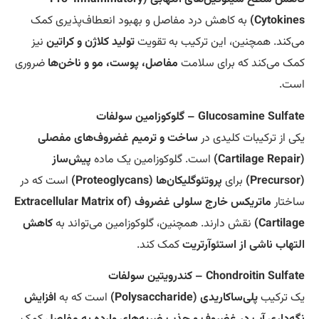
Cytokine
به کاهش درد مفاصل و بهبود انعطاف‌پذیری کمک
‌کند. همچنین، این ترکیب به تقویت
تولید کلاژن و کراتین
نیز
ک می‌کند که برای سلامت
مفاصل، پوست، مو و ناخن‌ها
ضروری
ت.
Glucosamine Sulf – گلوکوزامین سولفات
ی از ترکیبات کلیدی در
ساخت و ترمیم غضروف‌های مفصلی
است. گلوکوزامین یک ماده
پیش‌ساز
برای
پروتئوگلیکان‌ها (Proteoglycans)
است که در
ختار
ماتریکس خارج سلولی غضروف (Extracellular Matrix of
Cartilag
نقش دارند. همچنین، گلوکوزامین می‌تواند به
کاهش
تهاب ناشی از استئوآرتریت
کمک کند.
Chondroitin Sulf – کندرویتین سولفات
 ترکیب
پلی‌ساکاریدی (Polysaccharide)
است که به
افزایش