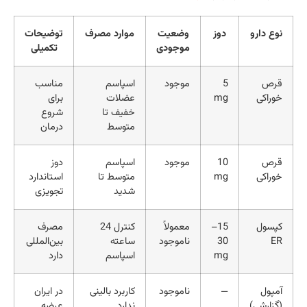
 دارو
دوز
وضعیت
موارد مصرف
توضیحات
موجودی
تکمیلی
ص
5
موجود
اسپاسم
مناسب
اکی
mg
عضلات
برای
خفیف تا
شروع
متوسط
درمان
ص
10
موجود
اسپاسم
دوز
اکی
mg
متوسط تا
استاندارد
شدید
تجویزی
ول
15–
معمولاً
کنترل 24
مصرف
30
ناموجود
ساعته
بین‌المللی
mg
اسپاسم
دارد
ول
—
ناموجود
کاربرد بالینی
در ایران
ارشی)
ندارد
عرضه