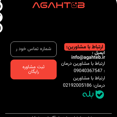
ارتباط با مشاورین:
یمیل :
info@agahteb.i
رتباط با مشاورین درمان
ثبت مشاوره
: 090
رایگان
رتباط با مشاورین
ان: 02192005186