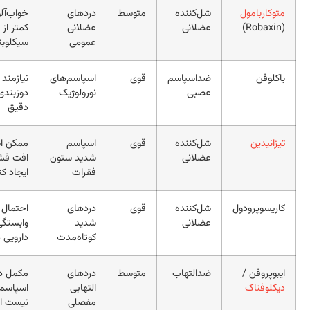
کاربامول
شل‌کننده
متوسط
دردهای
خواب‌آلودگی
عضلانی
عضلانی
کمتر از
عمومی
سیکلوبنزاپرین
لوفن
ضداسپاسم
قوی
اسپاسم‌های
نیازمند
عصبی
نورولوژیک
دوزبندی
دقیق
انیدین
شل‌کننده
قوی
اسپاسم
ممکن است
عضلانی
شدید ستون
افت فشار
فقرات
ایجاد کند
یسوپرودول
شل‌کننده
قوی
دردهای
احتمال
عضلانی
شدید
وابستگی
کوتاه‌مدت
دارویی دارد
وپروفن /
ضدالتهاب
متوسط
دردهای
مکمل درمان
لوفناک
التهابی
اسپاسم
مفصلی
نیست اما