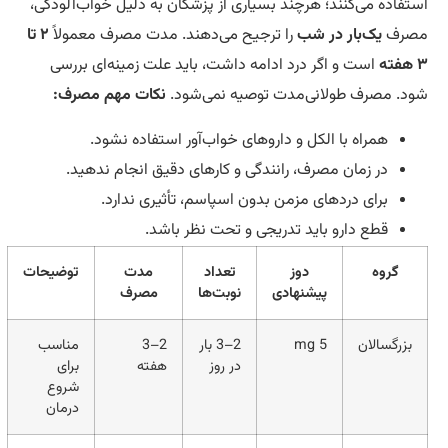
ده می‌کنند؛ هرچند بسیاری از پزشکان به دلیل خواب‌آلودگی،
ف
یک‌بار در شب
را ترجیح می‌دهند. مدت مصرف معمولاً
۲ تا
است و اگر درد ادامه داشت، باید علت زمینه‌ای بررسی
مصرف طولانی‌مدت توصیه نمی‌شود.
نکات مهم مصرف:
همراه با الکل و داروهای خواب‌آور استفاده نشود.
در زمان مصرف، رانندگی و کارهای دقیق انجام ندهید.
برای دردهای مزمن بدون اسپاسم، تأثیری ندارد.
قطع دارو باید تدریجی و تحت نظر باشد.
روه
دوز
تعداد
مدت
توضیحات
پیشنهادی
نوبت‌ها
مصرف
گسالان
5 mg
2–3 بار
2–3
مناسب
در روز
هفته
برای
شروع
درمان