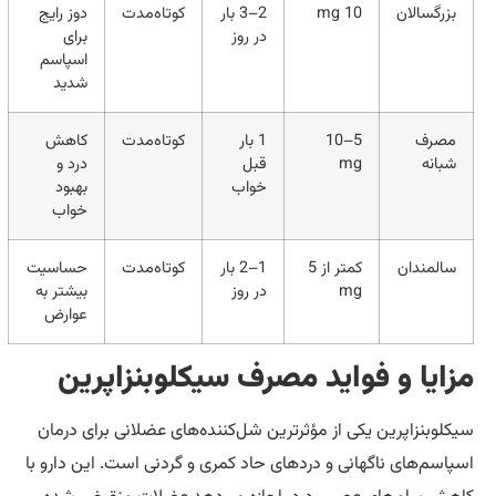
گسالان
10 mg
2–3 بار
کوتاه‌مدت
دوز رایج
در روز
برای
اسپاسم
شدید
رف
5–10
1 بار
کوتاه‌مدت
کاهش
نه
mg
قبل
درد و
خواب
بهبود
خواب
مندان
کمتر از 5
1–2 بار
کوتاه‌مدت
حساسیت
mg
در روز
بیشتر به
عوارض
یا و فواید مصرف سیکلوبنزاپرین
بنزاپرین یکی از مؤثرترین شل‌کننده‌های عضلانی برای درمان
م‌های ناگهانی و دردهای حاد کمری و گردنی است. این دارو با