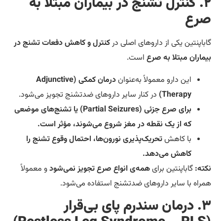
۲. کنترل تشنج در بیماران مبتلا به
رع
باپنتین یکی از داروهای اصلی در
کنترل و کاهش دفعات تشنج در
ماران مبتلا به صرع
است.
این دارو معمولاً به‌عنوان
درمان کمکی (Adjunctive
Therapy)
در کنار سایر داروهای ضدتشنج تجویز می‌شود.
برای صرع جزئی (Partial Seizures) یا تشنج‌های موضعی
که از یک نقطه در مغز شروع می‌شوند، مؤثر است.
با کاهش
تحریک‌پذیری نورون‌ها، احتمال وقوع تشنج را
کاهش می‌دهد.
ته:
گاباپنتین برای
همه‌ی انواع صرع تجویز نمی‌شود
و معمولاً
راه با سایر داروهای ضدتشنج استفاده می‌شود.
۳. درمان سندرم پای بی‌قرار