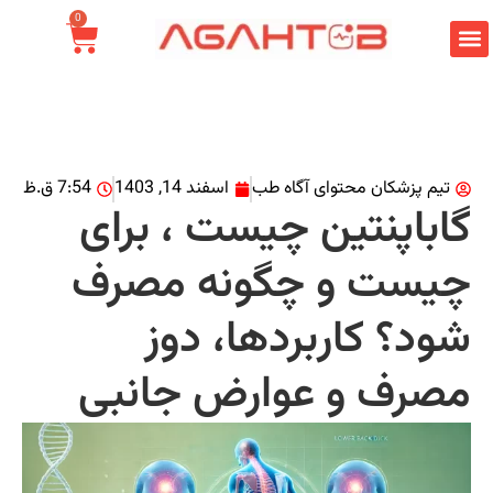
0
تیم پزشکان محتوای آگاه طب
اسفند 14, 1403
7:54 ق.ظ
اباپنتین چیست ، برای
یست و چگونه مصرف
ود؟ کاربردها، دوز
صرف و عوارض جانبی