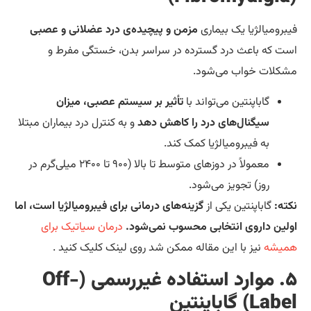
برومیالژیا یک بیماری
مزمن و پیچیده‌ی درد عضلانی و عصبی
ت که باعث درد گسترده در سراسر بدن، خستگی مفرط و
کلات خواب می‌شود.
گاباپنتین می‌تواند با
تأثیر بر سیستم عصبی، میزان
سیگنال‌های درد را کاهش دهد
و به کنترل درد بیماران مبتلا
به فیبرومیالژیا کمک کند.
معمولاً در دوزهای متوسط تا بالا (۹۰۰ تا ۲۴۰۰ میلی‌گرم در
روز) تجویز می‌شود.
ته:
گاباپنتین یکی از
گزینه‌های درمانی برای فیبرومیالژیا است، اما
لین داروی انتخابی محسوب نمی‌شود.
درمان سیاتیک برای
یشه
نیز با این مقاله ممکن شد روی لینک کلیک کنید .
۵. موارد استفاده غیررسمی (Off-
La) گاباپنتین