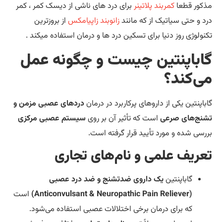
کور قطعا
کمربند پلاتینر
برای درد های ناشی از دیسک کمر ، کمر
د و حتی سیاتیک از که مانند
زانوبند زاپیامکس
از بروزترین
نولوژی روز دنیا برای تسکین درد ها و درمان استفاده میکند .
اباپنتین چیست و چگونه عمل
ی‌کند؟
باپنتین یکی از داروهای پرکاربرد در درمان
دردهای عصبی مزمن و
نج‌های صرعی
است که تأثیر آن بر روی
سیستم عصبی مرکزی
رسی شده و مورد تأیید قرار گرفته است.
عریف علمی و نام‌های تجاری
گاباپنتین
یک داروی ضدتشنج و ضد درد عصبی
(Anticonvulsant & Neuropathic Pain Reliever)
است
که برای درمان برخی اختلالات عصبی استفاده می‌شود.