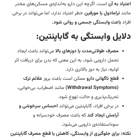
تیاد به آن
است. اگرچه این دارو به‌اندازه‌ی مسکن‌های مخدر
نند
ترامادول یا مورفین
خطر اعتیاد ندارد، اما می‌تواند در برخی
راد
باعث وابستگی جسمی و روانی شود.
لایل وابستگی به گاباپنتین:
مصرف طولانی‌مدت یا دوزهای بالا
می‌تواند باعث ایجاد
تحمل دارویی شود، به این معنی که بدن برای دریافت اثر
اولیه، نیاز به دوز بالاتری دارد.
قطع ناگهانی دارو
ممکن است باعث بروز
علائم ترک
(Withdrawal Symptoms)
مانند اضطراب، بی‌خوابی،
تحریک‌پذیری و حالت تهوع شود.
در برخی افراد، گاباپنتین می‌تواند
احساس سرخوشی و
آرامش ایجاد کند
که باعث مصرف خودسرانه و
سوءاستفاده‌ی دارویی می‌شود.
ته:
برای جلوگیری از وابستگی، کاهش یا قطع مصرف گاباپنتین