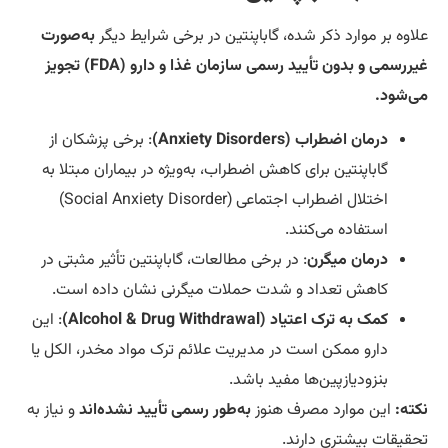
اوه بر موارد ذکر شده، گاباپنتین در برخی شرایط دیگر
به‌صورت
غیررسمی و بدون تأیید رسمی سازمان غذا و دارو (FDA) تجویز
‌شود.
درمان اضطراب (Anxiety Disorders)
: برخی پزشکان از
گاباپنتین برای کاهش اضطراب، به‌ویژه در بیماران مبتلا به
اختلال اضطراب اجتماعی (Social Anxiety Disorder)
استفاده می‌کنند.
درمان میگرن
: در برخی مطالعات، گاباپنتین تأثیر مثبتی در
کاهش تعداد و شدت حملات میگرنی نشان داده است.
کمک به ترک اعتیاد (Alcohol & Drug Withdrawal)
: این
دارو ممکن است در مدیریت علائم ترک مواد مخدر، الکل یا
بنزودیازپین‌ها مفید باشد.
ته:
این موارد مصرف هنوز
به‌طور رسمی تأیید نشده‌اند
و نیاز به
قیقات بیشتری دارند.