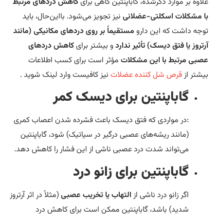
اوه بر موارد ذکرشده، گاباپنتین گاهی برای
کاهش دردهای مرتبط
 مشکلات اسکلتی-عضلانی
نیز تجویز می‌شود. بااین‌حال، باید
جه داشت که این دارو
مستقیماً بر روی دردهای مکانیکی (مانند
تروز یا فتق دیسک) تأثیر ندارد
و بیشتر برای
کاهش دردهای
بی مرتبط با این مشکلات
مؤثر است برای کسب اطلاعات
شتر از
قرص شل کننده عضلات
نیز کافیست وارد لینک شوید .
گاباپنتین برای دیسک کمر
:
در مواردی که فتق دیسک باعث فشرده شدن اعصاب کمری
(مانند ریشه‌های عصبی درگیر در سیاتیک) شود، گاباپنتین
می‌تواند شدت درد عصبی ناشی از این فشار را کاهش دهد.
گاباپنتین برای زانو درد
اگر زانو درد ناشی از
التهاب یا تخریب عصبی
(مثلاً در اثر آرتروز
شدید) باشد، گاباپنتین ممکن است برای کاهش درد