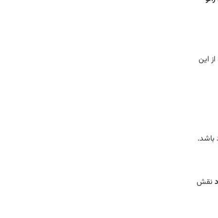
از این
باشد.
د
نقش