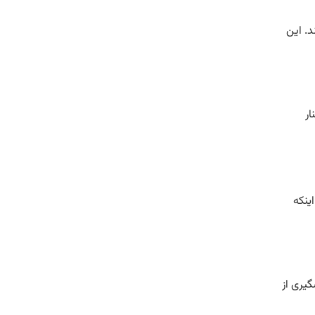
د. این
ار
ینکه
یری از