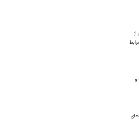
از
رایط
و
‌های