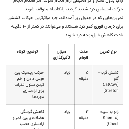
ام، بدون فشار و در محیطی آرام انجام شوند. اگر هنگام انجام
کت احساس درد شدید کردید، بلافاصله متوقف شوید.
رین‌هایی که در جدول زیر آمده‌اند، جزء مؤثرترین حرکات کششی
ای
درمان فوری کمر درد
هستند و می‌توانند در کمتر از ۱۰ دقیقه
عث کاهش قابل‌توجه درد شوند.
نوع تمرین
مدت
میزان
توضیح کوتاه
انجام
تأثیرگذاری
کشش گربه–
۵
زیاد
حرکت ریتمیک بین
گاو
دقیقه
قوس دادن و خم
(CatCow
کردن ستون فقرات
Stretch)
برای آزادسازی
مهره‌ها
زانو به سینه
۳
زیاد
کاهش گرفتگی
(Knee to
دقیقه
عضلات پایین کمر و
Chest)
آزادسازی عصب