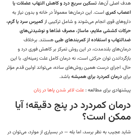
ف اصلی آن‌ها،
تسکین سریع درد و کاهش التهاب عضلات یا
صاب کمری
است. این درمان‌ها معمولاً در خانه و بدون نیاز به
روهای قوی انجام می‌شوند و شامل ترکیبی از
کمپرس سرد یا گرم،
کات کششی ملایم، ماساژ، مصرف غذاها و نوشیدنی‌های
التهاب و استفاده از کمربندهای طبی
هستند. برخلاف
مان‌های بلندمدت، در این روش تمرکز بر کاهش فوری درد و
زگرداندن توان حرکتی است، نه درمان کامل علت زمینه‌ای. با این
ل، اجرای درست همین روش‌های ساده، می‌تواند اولین قدم مؤثر
ای
درمان کمردرد برای همیشه
باشد.
شنهادی برای مطالعه :
علت لاغر شدن پاها در زنان
رمان کمردرد در پنج دقیقه؛ آیا
مکن است؟
ید عجیب به نظر برسد، اما بله — در بسیاری از موارد، می‌توان در