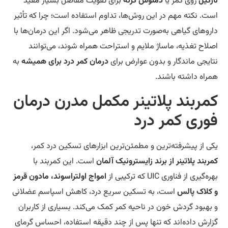
رگیل
روی کمر یا
دمنوش گزنه
برای تقویت مفاصل بسیار مفید
ت. نکته مهم در این روش‌ها، تداوم استفاده است؛ چرا که تأثیر
روهای گیاهی به‌صورت تدریجی ظاهر می‌شود. اگر این درمان‌ها با
لاح تغذیه، ماساژ ملایم و استراحت همراه شوند، می‌توانند
ایجی ماندگار و بدون عوارض برای
درمان کمر درد برای همیشه
به
راه داشته باشند.
مربند پلاتینر مکمل مدرن درمان
وری کمر درد
ی از پیشرفته‌ترین و مطمئن‌ترین ابزارهای تسکین درد کمر،
ربند پلاتینر از برند زایسترونیک آلمان
است. این کمربند با
‌گیری از فناوری UIC که ترکیبی از
امواج اولتراسوند، مادون قرمز
کلاک پالس
است، به تسکین سریع درد، کاهش اسپاسم عضلانی
بهبود گردش خون در ناحیه کمر کمک می‌کند. بسیاری از کاربران
ارش داده‌اند که تنها پس از چند دقیقه استفاده، احساس گرمای