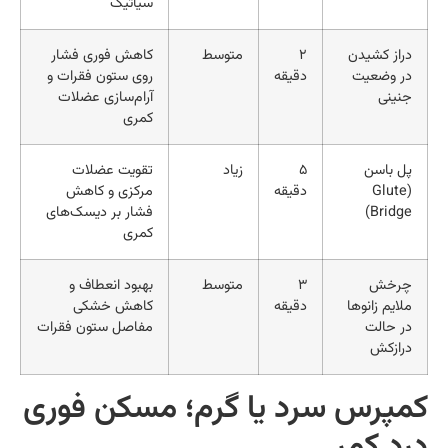
سیاتیک
دراز کشیدن
۲
متوسط
کاهش فوری فشار
در وضعیت
دقیقه
روی ستون فقرات و
جنینی
آرام‌سازی عضلات
کمری
پل باسن
۵
زیاد
تقویت عضلات
(Glute
دقیقه
مرکزی و کاهش
Bridge)
فشار بر دیسک‌های
کمری
چرخش
۳
متوسط
بهبود انعطاف و
ملایم زانوها
دقیقه
کاهش خشکی
در حالت
مفاصل ستون فقرات
درازکش
مپرس سرد یا گرم؛ مسکن فوری
رد کمر