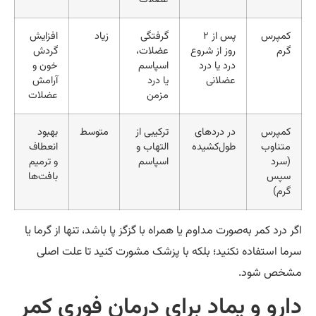
کمپرس
پس از ۲
گرفتگی
زیاد
افزایش
گرم
روز از شروع
عضلات،
گردش
درد یا درد
اسپاسم
خون و
عضلانی
یا درد
آرامش
مزمن
عضلات
کمپرس
در دردهای
ترکیبی از
متوسط
بهبود
متناوب
طول‌کشیده
التهاب و
انعطاف
(سرد
اسپاسم
و ترمیم
سپس
بافت‌ها
گرم)
ر درد کمر به‌صورت مداوم یا همراه با گزگز پا باشد، تنها از گرما یا
ما استفاده نکنید؛ بلکه با پزشک مشورت کنید تا علت اصلی
شخص شود.
ارو و پماد برای درمان فوری کمر