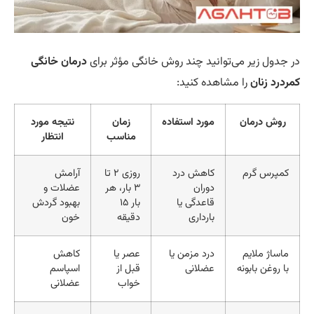
 جدول زیر می‌توانید چند روش خانگی مؤثر برای
درمان خانگی
ردرد زنان
را مشاهده کنید:
روش درمان
مورد استفاده
زمان
نتیجه مورد
مناسب
انتظار
کمپرس گرم
کاهش درد
روزی ۲ تا
آرامش
دوران
۳ بار، هر
عضلات و
قاعدگی یا
بار ۱۵
بهبود گردش
بارداری
دقیقه
خون
ماساژ ملایم
درد مزمن یا
عصر یا
کاهش
با روغن بابونه
عضلانی
قبل از
اسپاسم
خواب
عضلانی