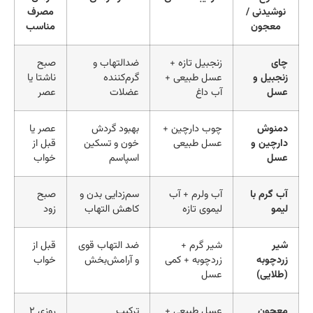
نوشیدنی /
مصرف
معجون
مناسب
چای
زنجبیل تازه +
ضدالتهاب و
صبح
زنجبیل و
عسل طبیعی +
گرم‌کننده
ناشتا یا
عسل
آب داغ
عضلات
عصر
دمنوش
چوب دارچین +
بهبود گردش
عصر یا
دارچین و
عسل طبیعی
خون و تسکین
قبل از
عسل
اسپاسم
خواب
آب گرم با
آب ولرم + آب
سم‌زدایی بدن و
صبح
لیمو
لیموی تازه
کاهش التهاب
زود
شیر
شیر گرم +
ضد التهاب قوی
قبل از
زردچوبه
زردچوبه + کمی
و آرامش‌بخش
خواب
(طلایی)
عسل
معجون
عسل طبیعی +
ترکیب
روزی ۲