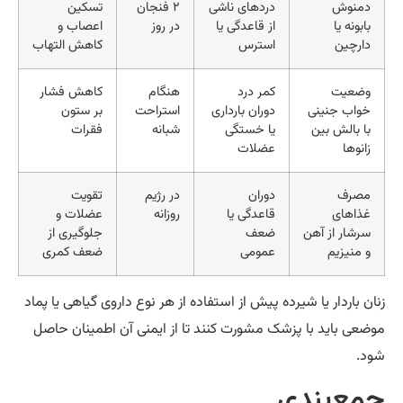
دمنوش
دردهای ناشی
۲ فنجان
تسکین
بابونه یا
از قاعدگی یا
در روز
اعصاب و
دارچین
استرس
کاهش التهاب
وضعیت
کمر درد
هنگام
کاهش فشار
خواب جنینی
دوران بارداری
استراحت
بر ستون
با بالش بین
یا خستگی
شبانه
فقرات
زانوها
عضلات
مصرف
دوران
در رژیم
تقویت
غذاهای
قاعدگی یا
روزانه
عضلات و
سرشار از آهن
ضعف
جلوگیری از
و منیزیم
عمومی
ضعف کمری
ان باردار یا شیرده پیش از استفاده از هر نوع داروی گیاهی یا پماد
ضعی باید با پزشک مشورت کنند تا از ایمنی آن اطمینان حاصل
د.
مع‌بندی