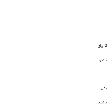
ا
برای
شت و
 بدن
اشند.