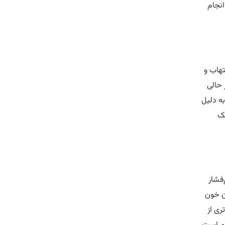
انجام
تهاب و
 حالی
به دلیل
مک
‌فشار
ن خون
ری از