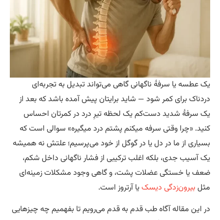
 عطسه یا سرفهٔ ناگهانی گاهی می‌تواند تبدیل به تجربه‌ای
دناک برای کمر شود — شاید برایتان پیش آمده باشد که بعد از
 سرفهٔ شدید دست‌کم یک لحظه تیرِ درد در کمرتان احساس
ید. «چرا وقتی سرفه میکنم پشتم درد میگیره» سوالی است که
یاری از ما در دل یا در گوگل از خود می‌پرسیم؛ علتش نه همیشه
 آسیب جدی، بلکه اغلب ترکیبی از فشار ناگهانی داخل شکم،
ف یا خستگی عضلات پشت، و گاهی وجود مشکلات زمینه‌ای
ثل
بیرون‌زدگی دیسک
یا آرتروز است.
 این مقاله آگاه طب قدم به قدم می‌رویم تا بفهمیم چه چیزهایی