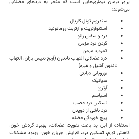
برای درمان بیماری‌هایی است که منجر به دردهای عضلانی
می‌شوند:
سندروم تونل کارپال
استئوآرتریت و آرتریت روماتوئید
درد و سفتی زانو
گردن درد مزمن
کمردرد مزمن
درد عضلانی التهاب تاندون (آرنج تنیس بازان، التهاب
تاندون آشیل و غیره)
نوروپاتی دیابتی
سیاتیک
آرتروز
اسپاسم
تسکین درد عصب
درد ناشی از دویدن
پیچ خوردگی عضله
استفاده از این پد باعث تقویت عضلات، بهبود گردش خون،
کاهش تورم، تسکین درد، افزایش جریان خون، بهبود مشکلات