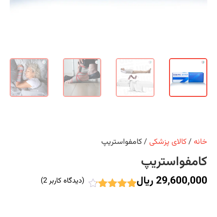
نه
/
کالای پزشکی
/ کامفواستریپ
امفواستریپ
29,600,00
ریال
(دیدگاه کاربر
2
)
2
امتیاز
4.00
از 5
امتیاز