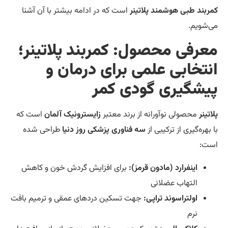
ربند طبی هوشمند پلاتینر
است که در ادامه بیشتر با آن آشنا
‌شویم.
عرفی محصول: کمربند پلاتینر؛
نتخابی علمی برای درمان و
یشگیری گودی کمر
اتینر
محصولی نوآورانه از برند معتبر
زایسترونیک آلمان
است که
 بهره‌گیری از ترکیبی از
سه فناوری پزشکی روز دنیا
طراحی شده
ت:
اینفرارد (مادون قرمز):
برای افزایش گردش خون و کاهش
التهاب عضلانی
اولتراسوند تراپی:
جهت تسکین دردهای عمقی و ترمیم بافت
نرم