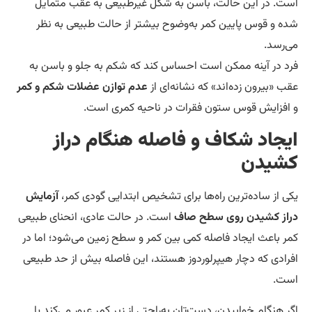
ت. در این حالت، باسن به شکل غیرطبیعی به عقب متمایل
ه و قوس پایین کمر به‌وضوح بیشتر از حالت طبیعی به نظر
‌رسد.
د در آینه ممکن است احساس کند که شکم به جلو و باسن به
ب «بیرون زده‌اند» که نشانه‌ای از
عدم توازن عضلات شکم و کمر
افزایش قوس ستون فقرات در ناحیه کمری است.
یجاد شکاف و فاصله هنگام دراز
شیدن
ی از ساده‌ترین راه‌ها برای تشخیص ابتدایی گودی کمر،
آزمایش
از کشیدن روی سطح صاف
است. در حالت عادی، انحنای طبیعی
ر باعث ایجاد فاصله کمی بین کمر و سطح زمین می‌شود؛ اما در
رادی که دچار هیپرلوردوز هستند، این فاصله بیش از حد طبیعی
ت.
ر هنگام خوابیدن، دست‌تان به‌راحتی از زیر کمر عبور می‌کند یا