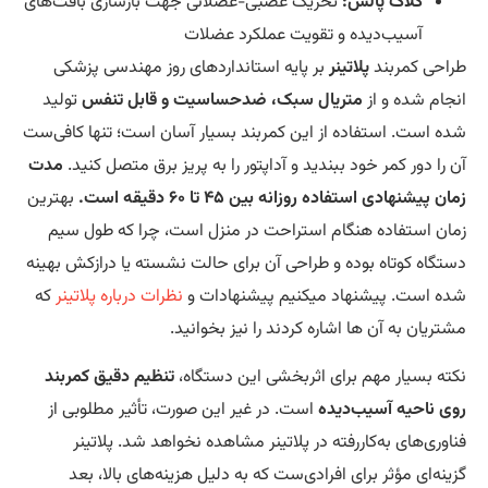
کلاک پالس:
تحریک عصبی-عضلانی جهت بازسازی بافت‌های
آسیب‌دیده و تقویت عملکرد عضلات
احی کمربند
پلاتینر
بر پایه‌ استانداردهای روز مهندسی پزشکی
جام شده و از
متریال سبک، ضدحساسیت و قابل تنفس
تولید
ه است. استفاده از این کمربند بسیار آسان است؛ تنها کافی‌ست
 را دور کمر خود ببندید و آداپتور را به پریز برق متصل کنید.
مدت
ن پیشنهادی استفاده روزانه بین ۴۵ تا ۶۰ دقیقه است.
بهترین
ان استفاده هنگام استراحت در منزل است، چرا که طول سیم
تگاه کوتاه بوده و طراحی آن برای حالت نشسته یا درازکش بهینه
ه است. پیشنهاد میکنیم پیشنهادات و
نظرات درباره پلاتینر
که
تریان به آن ها اشاره کردند را نیز بخوانید.
ته بسیار مهم برای اثربخشی این دستگاه،
تنظیم دقیق کمربند
ی ناحیه آسیب‌دیده
است. در غیر این صورت، تأثیر مطلوبی از
اوری‌های به‌کاررفته در پلاتینر مشاهده نخواهد شد. پلاتینر
ینه‌ای مؤثر برای افرادی‌ست که به دلیل هزینه‌های بالا، بعد