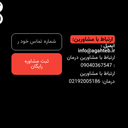
ارتباط با مشاورین:
ایمیل :
info@agahteb.ir
ارتباط با مشاورین درمان
ثبت مشاوره
: 09040367547
رایگان
ارتباط با مشاورین
درمان: 02192005186
تمامی حقوق این سایت برای آگاه طب محفوظ است.