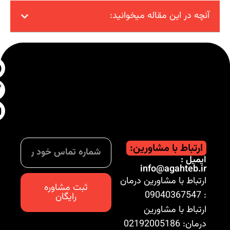
آنچه در این مقاله میخوانید:
ارتباط با مشاورین:
ایمیل :
info@agahteb.ir
ارتباط با مشاورین درمان
ثبت مشاوره
: 09040367547
رایگان
ارتباط با مشاورین
درمان: 02192005186