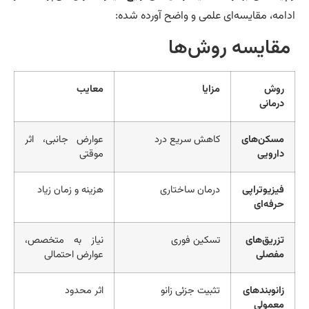
امه، مقایسه‌ای علمی و واضح آورده شده:
قایسه روش‌ها
روش
مزایا
معایب
درمانی
مسکن‌های
کاهش سریع درد
عوارض جانبی، اثر
دارویی
موقتی
فیزیوتراپی
درمان ساختاری
هزینه و زمان زیاد
حرفه‌ای
تزریق‌های
تسکین فوری
نیاز به متخصص،
مفصلی
عوارض احتمالی
زانوبندهای
تثبیت جزئی زانو
اثر محدود
معمولی