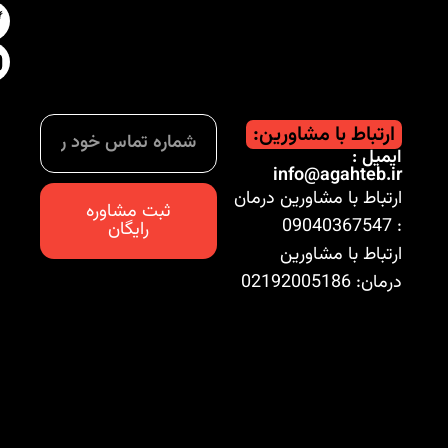
ارتباط با مشاورین:
ایمیل :
info@agahteb.ir
ارتباط با مشاورین درمان
ثبت مشاوره
: 09040367547
رایگان
ارتباط با مشاورین
درمان: 02192005186
تمامی حقوق این سایت برای آگاه طب محفوظ است.